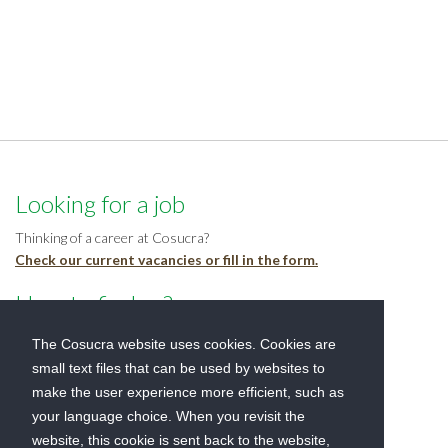
Looking for a job
Thinking of a career at Cosucra?
Check our current vacancies or fill in the form.
How to find us?
1, rue de la Sucrerie
The Cosucra website uses cookies. Cookies are
7740 Warcoing
small text files that can be used by websites to
Belgium
make the user experience more efficient, such as
+32 (0)69 44 66 00
your language choice. When you revisit the
sales@cosucra.com
website, this cookie is sent back to the website,